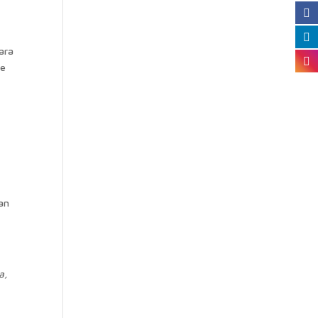
ara
de
man
a,