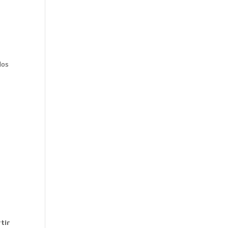
los
tir