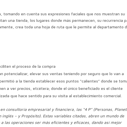
cara, tomando en cuenta sus expresiones faciales que nos muestran su
isitan una tienda, los lugares donde más permanecen, su recurrencia p
camente, crea toda una hoja de ruta que le permite al departamento 
iliten el proceso de la compra
n potencializar, elevar sus ventas teniendo por seguro que lo van a
permitió a la tienda establecer esos puntos “calientes” donde se to
n a ver precios, etcétera; donde el único beneficiado es el cliente
zada que hace sentido para su visita al establecimiento comercial.
en consultoría empresarial y financiera, las “4 P” (Personas, Planet
en inglés – y Propósito). Estas variables citadas, abren un mundo de
 a las operaciones ser más eficientes y eficaces, dando así mejor