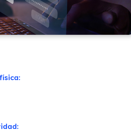
ísica:
idad: