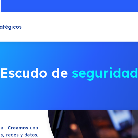
ratégicos
Escudo de segurida
al.
Creamos
una
s, redes y datos.